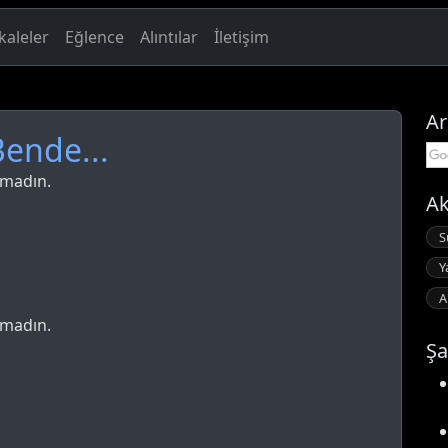
aleler
Eğlence
Alıntılar
İletişim
Ar
Bende...
pmadın.
Ak
S
Y
A
pmadın.
Şa