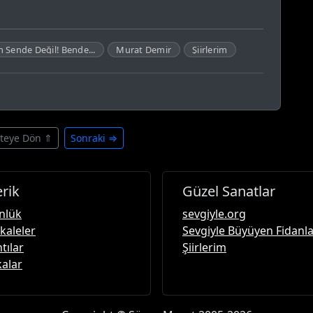
 Sende Değil! Bende...
Murat Demir
Şiirlerim
steye Dön ⇑
Sonraki ⇒
erik
Güzel Sanatlar
nlük
sevgiyle.org
kaleler
Sevgiyle Büyüyen Fidanl
ntılar
Şiirlerim
alar