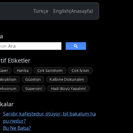
Türkçe
English
(Anasayfa)
a
tif Etiketler
üper
Harika
Çok Şanslıyım
Çok İyisin
akışıklısın
Güzelsin
Kalbine Dokunalım
nlıyorum
Süpersin!
Hadi Büyü Yapalım!
kalar
Sarıdır, kafestedur, ötüyor; bil bakalum ha
pu nedur?
Bu Ne Baba?