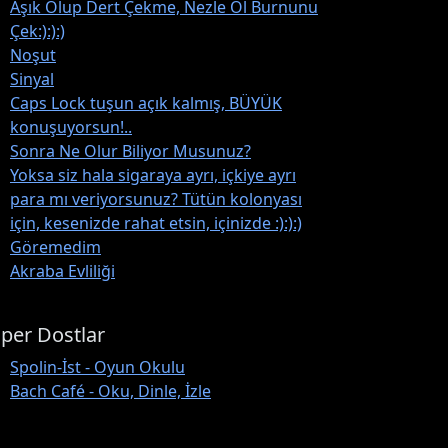
Aşık Olup Dert Çekme, Nezle Ol Burnunu
Çek:):):)
Noşut
Sinyal
Caps Lock tuşun açık kalmış, BÜYÜK
konuşuyorsun!..
Sonra Ne Olur Biliyor Musunuz?
Yoksa siz hala sigaraya ayrı, içkiye ayrı
para mı veriyorsunuz? Tütün kolonyası
için, kesenizde rahat etsin, içinizde :):):)
Göremedim
Akraba Evliliği
per Dostlar
Spolin-İst - Oyun Okulu
Bach Café - Oku, Dinle, İzle