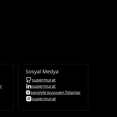
Sosyal Medya
supermurat
ar
supermurat
sevgiyle.buyuyen.fidanlar
super.murat