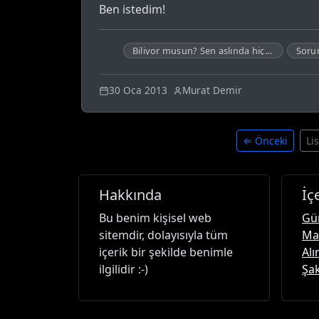
Ben istedim!
Biliyor musun? Sen aslında hiçbir şey yapmadın.
Sorun
30 Oca 2013
Murat Demir
⇐ Önceki
Li
Hakkında
İç
Bu benim kişisel web
Gü
sitemdir, dolayısıyla tüm
Ma
içerik bir şekilde benimle
Alı
ilgilidir :-)
Şak