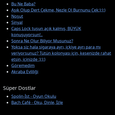
Bu Ne Baba?
Aşık Olup Dert Çekme, Nezle Ol Burnunu Çek:):):)
Noşut
Sinyal
Caps Lock tuşun açık kalmış, BÜYÜK
konuşuyorsun!..
Sonra Ne Olur Biliyor Musunuz?
Yoksa siz hala sigaraya ayrı, içkiye ayrı para mı
veriyorsunuz? Tütün kolonyası için, kesenizde rahat
etsin, içinizde :):):)
Göremedim
Akraba Evliliği
Süper Dostlar
Spolin-İst - Oyun Okulu
Bach Café - Oku, Dinle, İzle