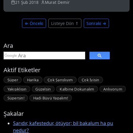
21 Şub 2018
Murat Demir
⇐ Önceki
Listeye Dön ⇑
Sonraki ⇒
Ara
Aktif Etiketler
Süper
Harika
Çok Şanslıyım
Çok İyisin
Yakışıklısın
Güzelsin
Kalbine Dokunalım
Anlıyorum
Süpersin!
Hadi Büyü Yapalım!
Şakalar
Sarıdır, kafestedur, ötüyor; bil bakalum ha pu
nedur?