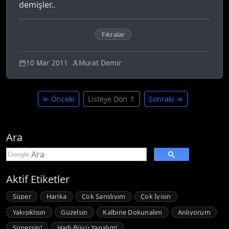
demişler..
Fıkralar
10 Mar 2011
Murat Demir
⇐ Önceki
Listeye Dön ⇑
Sonraki ⇒
Ara
Aktif Etiketler
Süper
Harika
Çok Şanslıyım
Çok İyisin
Yakışıklısın
Güzelsin
Kalbine Dokunalım
Anlıyorum
Süpersin!
Hadi Büyü Yapalım!