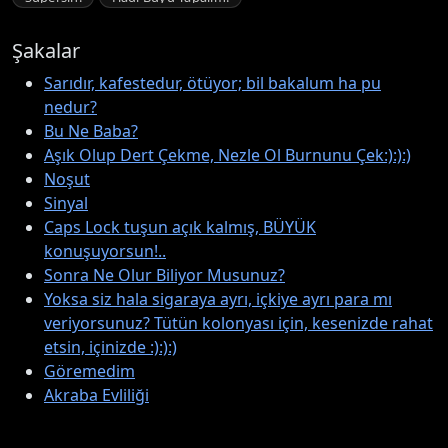
Şakalar
Sarıdır, kafestedur, ötüyor; bil bakalum ha pu
nedur?
Bu Ne Baba?
Aşık Olup Dert Çekme, Nezle Ol Burnunu Çek:):):)
Noşut
Sinyal
Caps Lock tuşun açık kalmış, BÜYÜK
konuşuyorsun!..
Sonra Ne Olur Biliyor Musunuz?
Yoksa siz hala sigaraya ayrı, içkiye ayrı para mı
veriyorsunuz? Tütün kolonyası için, kesenizde rahat
etsin, içinizde :):):)
Göremedim
Akraba Evliliği