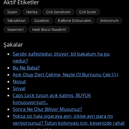
Aktif Etiketler
Süper
Harika
Çok Şanslıyım
Çok İyisin
Yakışıklısın
Güzelsin
Kalbine Dokunalım
Anlıyorum
Süpersin!
Hadi Büyü Yapalım!
Şakalar
Sarıdır, kafestedur, ötüyor; bil bakalum ha pu
nedur?
Bu Ne Baba?
Aşık Olup Dert Çekme, Nezle Ol Burnunu Çek:):):)
Noşut
Sinyal
Caps Lock tuşun açık kalmış, BÜYÜK
konuşuyorsun!..
Sonra Ne Olur Biliyor Musunuz?
Yoksa siz hala sigaraya ayrı, içkiye ayrı para mı
veriyorsunuz? Tütün kolonyası için, kesenizde rahat