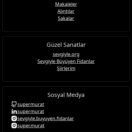
Makaleler
Alıntılar
Şakalar
Güzel Sanatlar
sevgiyle.org
Sevgiyle Büyüyen Fidanlar
Şiirlerim
Sosyal Medya
supermurat
supermurat
sevgiyle.buyuyen.fidanlar
super.murat