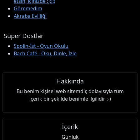
etsin, içinizde :):):)
Göremedim
Akraba Evliliği
Süper Dostlar
Spolin-İst - Oyun Okulu
Bach Café - Oku, Dinle, İzle
Hakkında
Bu benim kişisel web sitemdir, dolayısıyla tüm
içerik bir şekilde benimle ilgilidir :-)
İçerik
Günlük