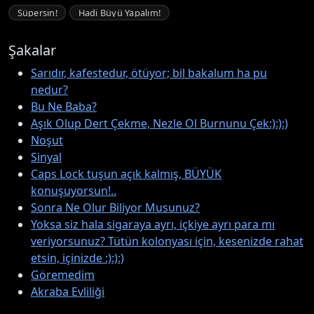
Süpersin!
Hadi Büyü Yapalım!
Şakalar
Sarıdır, kafestedur, ötüyor; bil bakalum ha pu
nedur?
Bu Ne Baba?
Aşık Olup Dert Çekme, Nezle Ol Burnunu Çek:):):)
Noşut
Sinyal
Caps Lock tuşun açık kalmış, BÜYÜK
konuşuyorsun!..
Sonra Ne Olur Biliyor Musunuz?
Yoksa siz hala sigaraya ayrı, içkiye ayrı para mı
veriyorsunuz? Tütün kolonyası için, kesenizde rahat
etsin, içinizde :):):)
Göremedim
Akraba Evliliği