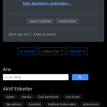
Eski dostların ardından…
Güzel Cümleler
Güzel Sözler
24 Şub 2012
Murat Demir
⇐ Önceki
Listeye Dön ⇑
Sonraki ⇒
Ara
Aktif Etiketler
Süper
Harika
Çok Şanslıyım
Çok İyisin
Yakışıklısın
Güzelsin
Kalbine Dokunalım
Anlıyorum