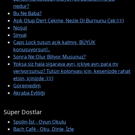
nedur?
Bu Ne Baba?
Aşık Olup Dert Çekme, Nezle Ol Burnunu Çek:):):)
Noşut
Sinyal
Caps Lock tuşun açık kalmış, BÜYÜK
konuşuyorsun!..
Sonra Ne Olur Biliyor Musunuz?
Yoksa siz hala sigaraya ayrı, içkiye ayrı para mı
veriyorsunuz? Tütün kolonyası için, kesenizde rahat
etsin, içinizde :):):)
Göremedim
Akraba Evliliği
Süper Dostlar
Spolin-İst - Oyun Okulu
Bach Café - Oku, Dinle, İzle