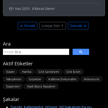
1 Haz 2010
Murat Demir
⇐ Önceki
Listeye Dön ⇑
Sonraki ⇒
Ara
Aktif Etiketler
Süper
Harika
Çok Şanslıyım
Çok İyisin
Yakışıklısın
Güzelsin
Kalbine Dokunalım
Anlıyorum
Süpersin!
Hadi Büyü Yapalım!
Şakalar
Sarıdır, kafestedur, ötüyor; bil bakalum ha pu