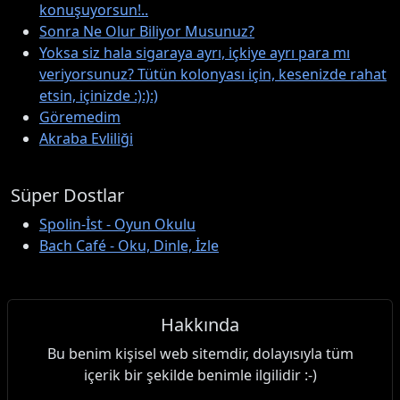
konuşuyorsun!..
Sonra Ne Olur Biliyor Musunuz?
Yoksa siz hala sigaraya ayrı, içkiye ayrı para mı
veriyorsunuz? Tütün kolonyası için, kesenizde rahat
etsin, içinizde :):):)
Göremedim
Akraba Evliliği
Süper Dostlar
Spolin-İst - Oyun Okulu
Bach Café - Oku, Dinle, İzle
Hakkında
Bu benim kişisel web sitemdir, dolayısıyla tüm
içerik bir şekilde benimle ilgilidir :-)