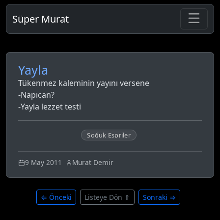
Süper Murat
Yayla
Tükenmez kaleminin yayını versene
-Napıcan?
-Yayla lezzet testi
Soğuk Espriler
9 May 2011
Murat Demir
⇐ Önceki
Listeye Dön ⇑
Sonraki ⇒