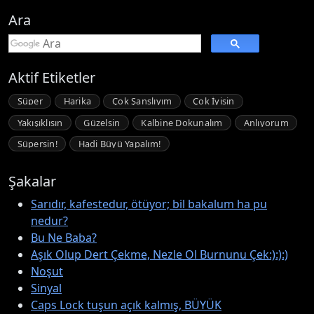
Ara
Aktif Etiketler
Süper
Harika
Çok Şanslıyım
Çok İyisin
Yakışıklısın
Güzelsin
Kalbine Dokunalım
Anlıyorum
Süpersin!
Hadi Büyü Yapalım!
Şakalar
Sarıdır, kafestedur, ötüyor; bil bakalum ha pu
nedur?
Bu Ne Baba?
Aşık Olup Dert Çekme, Nezle Ol Burnunu Çek:):):)
Noşut
Sinyal
Caps Lock tuşun açık kalmış, BÜYÜK