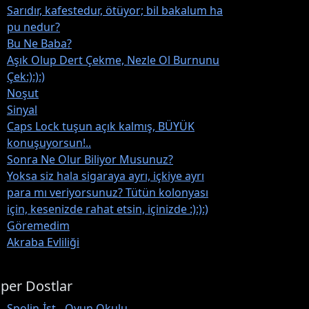
Sarıdır, kafestedur, ötüyor; bil bakalum ha
pu nedur?
Bu Ne Baba?
Aşık Olup Dert Çekme, Nezle Ol Burnunu
Çek:):):)
Noşut
Sinyal
Caps Lock tuşun açık kalmış, BÜYÜK
konuşuyorsun!..
Sonra Ne Olur Biliyor Musunuz?
Yoksa siz hala sigaraya ayrı, içkiye ayrı
para mı veriyorsunuz? Tütün kolonyası
için, kesenizde rahat etsin, içinizde :):):)
Göremedim
Akraba Evliliği
per Dostlar
Spolin-İst - Oyun Okulu