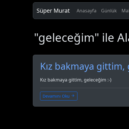
Süper Murat
Anasayfa
Günlük
Mak
"geleceğim" ile Al
Kız bakmaya gittim, 
Kız bakmaya gittim, geleceğim :-)
Devamını Oku