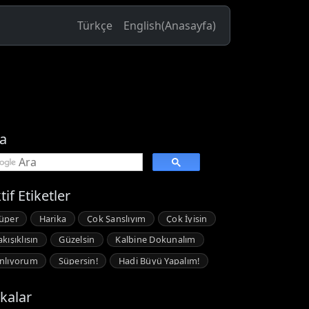
Türkçe
English
(Anasayfa)
a
tif Etiketler
üper
Harika
Çok Şanslıyım
Çok İyisin
akışıklısın
Güzelsin
Kalbine Dokunalım
nlıyorum
Süpersin!
Hadi Büyü Yapalım!
kalar