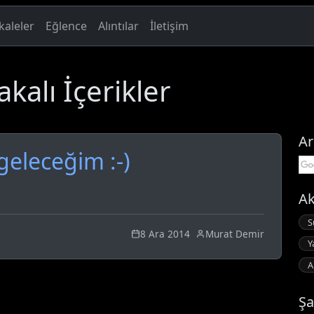
aleler
Eğlence
Alıntılar
İletişim
akalı İçerikler
Ar
geleceğim :-)
Ak
S
8 Ara 2014
Murat Demir
Y
A
Şa