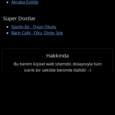
Akraba Evliliği
Süper Dostlar
Spolin-İst - Oyun Okulu
Bach Café - Oku, Dinle, İzle
Hakkında
Bu benim kişisel web sitemdir, dolayısıyla tüm
içerik bir şekilde benimle ilgilidir :-)
İçerik
Günlük
Makaleler
Alıntılar