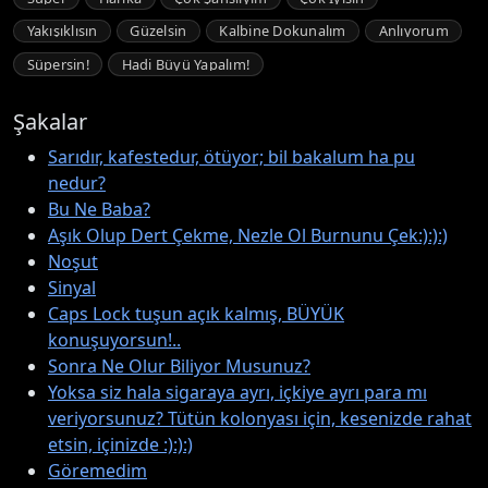
Yakışıklısın
Güzelsin
Kalbine Dokunalım
Anlıyorum
Süpersin!
Hadi Büyü Yapalım!
Şakalar
Sarıdır, kafestedur, ötüyor; bil bakalum ha pu
nedur?
Bu Ne Baba?
Aşık Olup Dert Çekme, Nezle Ol Burnunu Çek:):):)
Noşut
Sinyal
Caps Lock tuşun açık kalmış, BÜYÜK
konuşuyorsun!..
Sonra Ne Olur Biliyor Musunuz?
Yoksa siz hala sigaraya ayrı, içkiye ayrı para mı
veriyorsunuz? Tütün kolonyası için, kesenizde rahat
etsin, içinizde :):):)
Göremedim