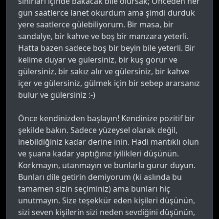
sınırları içinde bakacak bile olursak; Önceden her
gün saatlerce lanet okurdum ama şimdi durduk
yere saatlerce gülebiliyorum. Bir masa, bir
sandalye, bir kahve ve boş bir manzara yeterli.
Hatta bazen sadece boş bir beyin bile yeterli. Bir
kelime duyar ve gülersiniz, bir kuş görür ve
gülersiniz, bir sakız alır ve gülersiniz, bir kahve
içer ve gülersiniz, gülmek için bir sebep ararsanız
bulur ve gülersiniz :-)
Önce kendinizden başlayın! Kendinize pozitif bir
şekilde bakın. Sadece yüzeysel olarak değil,
inebildiğiniz kadar derine inin. Hadi mantıklı olun
ve şuana kadar yaptığınız iyilikleri düşünün.
Korkmayın, utanmayın ve bunlarla gurur duyun.
Bunları dile getirin demiyorum (ki aslında bu
tamamen sizin seçiminiz) ama bunları hiç
unutmayın. Size teşekkür eden kişileri düşünün,
sizi seven kişilerin sizi neden sevdiğini düşünün,