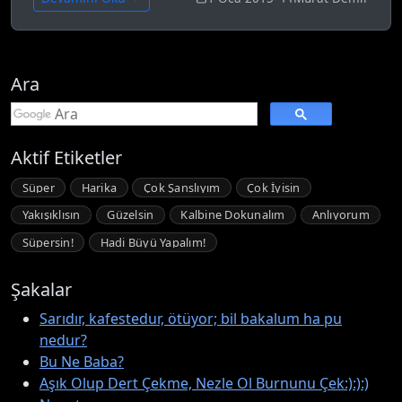
Ara
Aktif Etiketler
Süper
Harika
Çok Şanslıyım
Çok İyisin
Yakışıklısın
Güzelsin
Kalbine Dokunalım
Anlıyorum
Süpersin!
Hadi Büyü Yapalım!
Şakalar
Sarıdır, kafestedur, ötüyor; bil bakalum ha pu
nedur?
Bu Ne Baba?
Aşık Olup Dert Çekme, Nezle Ol Burnunu Çek:):):)