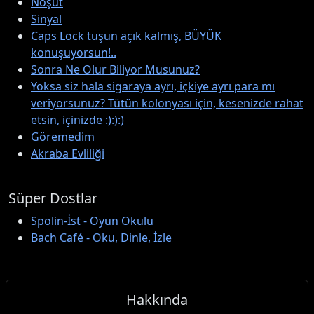
Noşut
Sinyal
Caps Lock tuşun açık kalmış, BÜYÜK
konuşuyorsun!..
Sonra Ne Olur Biliyor Musunuz?
Yoksa siz hala sigaraya ayrı, içkiye ayrı para mı
veriyorsunuz? Tütün kolonyası için, kesenizde rahat
etsin, içinizde :):):)
Göremedim
Akraba Evliliği
Süper Dostlar
Spolin-İst - Oyun Okulu
Bach Café - Oku, Dinle, İzle
Hakkında