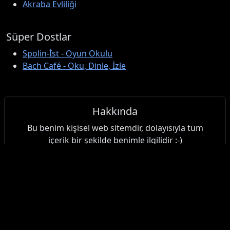
Akraba Evliliği
Süper Dostlar
Spolin-İst - Oyun Okulu
Bach Café - Oku, Dinle, İzle
Hakkında
Bu benim kişisel web sitemdir, dolayısıyla tüm
içerik bir şekilde benimle ilgilidir :-)
İçerik
Günlük
Makaleler
Alıntılar