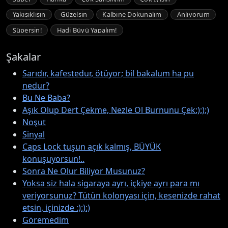
Yakışıklısın
Güzelsin
Kalbine Dokunalım
Anlıyorum
Süpersin!
Hadi Büyü Yapalım!
Şakalar
Sarıdır, kafestedur, ötüyor; bil bakalum ha pu
nedur?
Bu Ne Baba?
Aşık Olup Dert Çekme, Nezle Ol Burnunu Çek:):):)
Noşut
Sinyal
Caps Lock tuşun açık kalmış, BÜYÜK
konuşuyorsun!..
Sonra Ne Olur Biliyor Musunuz?
Yoksa siz hala sigaraya ayrı, içkiye ayrı para mı
veriyorsunuz? Tütün kolonyası için, kesenizde rahat
etsin, içinizde :):):)
Göremedim