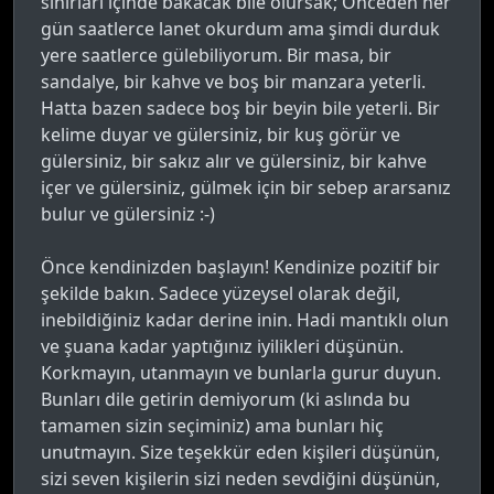
sınırları içinde bakacak bile olursak; Önceden her
gün saatlerce lanet okurdum ama şimdi durduk
yere saatlerce gülebiliyorum. Bir masa, bir
sandalye, bir kahve ve boş bir manzara yeterli.
Hatta bazen sadece boş bir beyin bile yeterli. Bir
kelime duyar ve gülersiniz, bir kuş görür ve
gülersiniz, bir sakız alır ve gülersiniz, bir kahve
içer ve gülersiniz, gülmek için bir sebep ararsanız
bulur ve gülersiniz :-)
Önce kendinizden başlayın! Kendinize pozitif bir
şekilde bakın. Sadece yüzeysel olarak değil,
inebildiğiniz kadar derine inin. Hadi mantıklı olun
ve şuana kadar yaptığınız iyilikleri düşünün.
Korkmayın, utanmayın ve bunlarla gurur duyun.
Bunları dile getirin demiyorum (ki aslında bu
tamamen sizin seçiminiz) ama bunları hiç
unutmayın. Size teşekkür eden kişileri düşünün,
sizi seven kişilerin sizi neden sevdiğini düşünün,