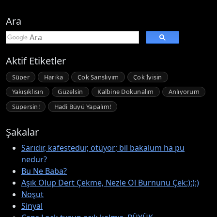
Ara
Aktif Etiketler
Süper
Harika
Çok Şanslıyım
Çok İyisin
Yakışıklısın
Güzelsin
Kalbine Dokunalım
Anlıyorum
Süpersin!
Hadi Büyü Yapalım!
Şakalar
Sarıdır, kafestedur, ötüyor; bil bakalum ha pu
nedur?
Bu Ne Baba?
Aşık Olup Dert Çekme, Nezle Ol Burnunu Çek:):):)
Noşut
Sinyal