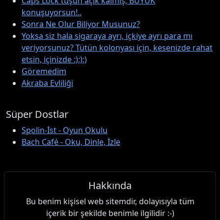
Caps Lock tuşun açık kalmış, BÜYÜK
konuşuyorsun!..
Sonra Ne Olur Biliyor Musunuz?
Yoksa siz hala sigaraya ayrı, içkiye ayrı para mı
veriyorsunuz? Tütün kolonyası için, kesenizde rahat
etsin, içinizde :):):)
Göremedim
Akraba Evliliği
Süper Dostlar
Spolin-İst - Oyun Okulu
Bach Café - Oku, Dinle, İzle
Hakkında
Bu benim kişisel web sitemdir, dolayısıyla tüm
içerik bir şekilde benimle ilgilidir :-)