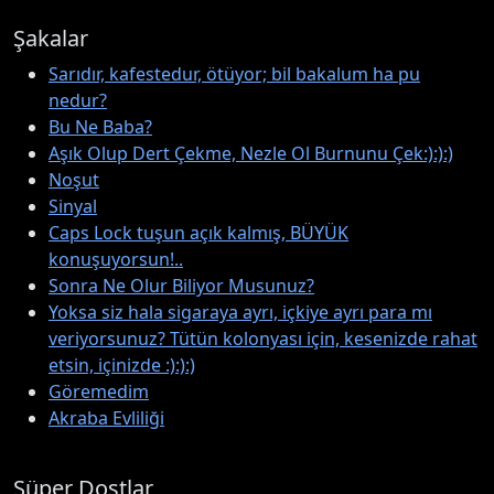
Şakalar
Sarıdır, kafestedur, ötüyor; bil bakalum ha pu
nedur?
Bu Ne Baba?
Aşık Olup Dert Çekme, Nezle Ol Burnunu Çek:):):)
Noşut
Sinyal
Caps Lock tuşun açık kalmış, BÜYÜK
konuşuyorsun!..
Sonra Ne Olur Biliyor Musunuz?
Yoksa siz hala sigaraya ayrı, içkiye ayrı para mı
veriyorsunuz? Tütün kolonyası için, kesenizde rahat
etsin, içinizde :):):)
Göremedim
Akraba Evliliği
Süper Dostlar