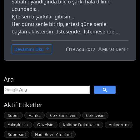
Sabah uyandığında bile o şarkı hala dilinin
ucundadır...
İşte sen o şarkılar gibisin...
Her günü senle bitirip, ertesi güne senle
başlamak istersin...İstesende...İstemesende...
19 Ağu 2012
Murat Demir
Devamını Oku
Ara
Aktif Etiketler
Süper
Harika
Çok Şanslıyım
Çok İyisin
Yakışıklısın
Güzelsin
Kalbine Dokunalım
Anlıyorum
Süpersin!
Hadi Büyü Yapalım!