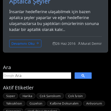
Aptalca Şeyler
İnsanlar hedeflerine ulaşabilmek için bazen
aptalca şeyler yaparlar ve eğer hedeflerine
ulaşamazlarsa bu yaptıkları ömürlerinin sonuna
kadar bir aptallık olarak kalır...
26 Haz 2016
Murat Demir
Devamını Oku
Ara
Aktif Etiketler
Süper
Harika
Çok Şanslıyım
Çok İyisin
Yakışıklısın
Güzelsin
Kalbine Dokunalım
Anlıyorum
Süpersin!
Hadi Büyü Yapalım!