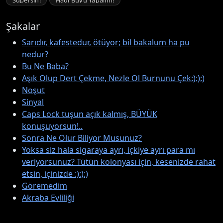
Şakalar
Sarıdır, kafestedur, ötüyor; bil bakalum ha pu
nedur?
Bu Ne Baba?
Aşık Olup Dert Çekme, Nezle Ol Burnunu Çek:):):)
Noşut
Sinyal
Caps Lock tuşun açık kalmış, BÜYÜK
konuşuyorsun!..
Sonra Ne Olur Biliyor Musunuz?
Yoksa siz hala sigaraya ayrı, içkiye ayrı para mı
veriyorsunuz? Tütün kolonyası için, kesenizde rahat
etsin, içinizde :):):)
Göremedim
Akraba Evliliği