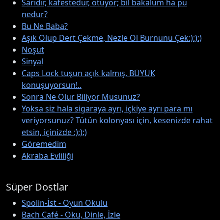
Sarıdır, kafestedur, ötüyor; bil bakalum ha pu
nedur?
Bu Ne Baba?
Aşık Olup Dert Çekme, Nezle Ol Burnunu Çek:):):)
Noşut
Sinyal
Caps Lock tuşun açık kalmış, BÜYÜK
konuşuyorsun!..
Sonra Ne Olur Biliyor Musunuz?
Yoksa siz hala sigaraya ayrı, içkiye ayrı para mı
veriyorsunuz? Tütün kolonyası için, kesenizde rahat
etsin, içinizde :):):)
Göremedim
Akraba Evliliği
Süper Dostlar
Spolin-İst - Oyun Okulu
Bach Café - Oku, Dinle, İzle