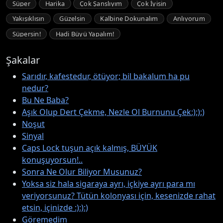
Süper
Harika
Çok Şanslıyım
Çok İyisin
Yakışıklısın
Güzelsin
Kalbine Dokunalım
Anlıyorum
Süpersin!
Hadi Büyü Yapalım!
Şakalar
Sarıdır, kafestedur, ötüyor; bil bakalum ha pu
nedur?
Bu Ne Baba?
Aşık Olup Dert Çekme, Nezle Ol Burnunu Çek:):):)
Noşut
Sinyal
Caps Lock tuşun açık kalmış, BÜYÜK
konuşuyorsun!..
Sonra Ne Olur Biliyor Musunuz?
Yoksa siz hala sigaraya ayrı, içkiye ayrı para mı
veriyorsunuz? Tütün kolonyası için, kesenizde rahat
etsin, içinizde :):):)
Göremedim