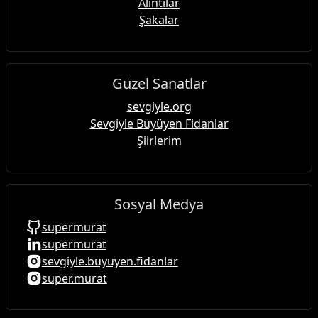
Alıntılar
Şakalar
Güzel Sanatlar
sevgiyle.org
Sevgiyle Büyüyen Fidanlar
Şiirlerim
Sosyal Medya
supermurat
supermurat
sevgiyle.buyuyen.fidanlar
super.murat