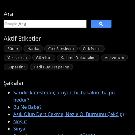
Ara
Aktif Etiketler
Süper
Harika
Çok Şanslıyım
Çok İyisin
Yakışıklısın
Güzelsin
Kalbine Dokunalım
Anlıyorum
Süpersin!
Hadi Büyü Yapalım!
Şakalar
Sarıdır, kafestedur, ötüyor; bil bakalum ha pu
nedur?
Bu Ne Baba?
Aşık Olup Dert Çekme, Nezle Ol Burnunu Çek:):):)
Noşut
Sinyal