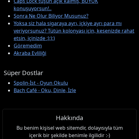
Caps Lock tuşun açık kalmış, BÜYÜK
konuşuyorsun!..
Sonra Ne Olur Biliyor Musunuz?
Yoksa siz hala sigaraya ayrı, içkiye ayrı para mı
veriyorsunuz? Tütün kolonyası için, kesenizde rahat
etsin, içinizde :):):)
Göremedim
Akraba Evliliği
Süper Dostlar
Spolin-İst - Oyun Okulu
Bach Café - Oku, Dinle, İzle
Hakkında
Bu benim kişisel web sitemdir, dolayısıyla tüm
içerik bir şekilde benimle ilgilidir :-)