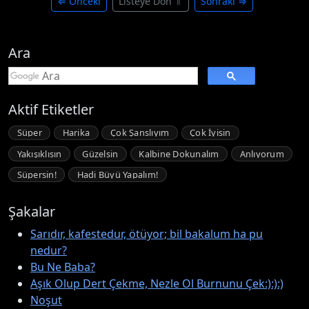
⇐ Önceki
Listeye Dön ⇑
Sonraki ⇒
Ara
Aktif Etiketler
Süper
Harika
Çok Şanslıyım
Çok İyisin
Yakışıklısın
Güzelsin
Kalbine Dokunalım
Anlıyorum
Süpersin!
Hadi Büyü Yapalım!
Şakalar
Sarıdır, kafestedur, ötüyor; bil bakalum ha pu
nedur?
Bu Ne Baba?
Aşık Olup Dert Çekme, Nezle Ol Burnunu Çek:):):)
Noşut