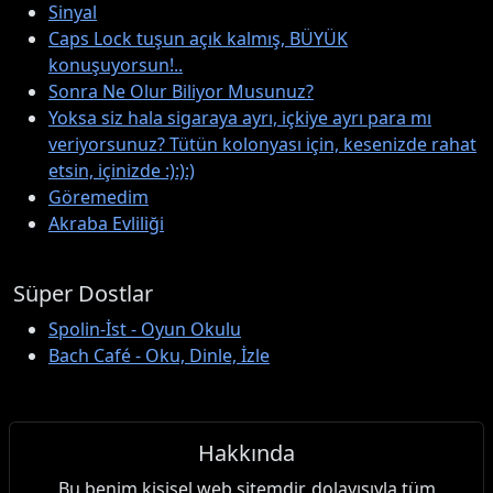
Sinyal
Caps Lock tuşun açık kalmış, BÜYÜK
konuşuyorsun!..
Sonra Ne Olur Biliyor Musunuz?
Yoksa siz hala sigaraya ayrı, içkiye ayrı para mı
veriyorsunuz? Tütün kolonyası için, kesenizde rahat
etsin, içinizde :):):)
Göremedim
Akraba Evliliği
Süper Dostlar
Spolin-İst - Oyun Okulu
Bach Café - Oku, Dinle, İzle
Hakkında
Bu benim kişisel web sitemdir, dolayısıyla tüm